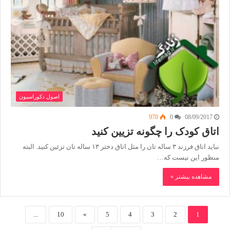
اصول دکوراسیون
970
0
08/09/2017
اتاق کودک را چگونه تزیین کنید
نباید اتاق فرزند ۳ ساله تان را مثل اتاق دختر ۱۳ ساله تان تزئین کنید. البته
منظور این نیست که…
مشاهده بیشتر »
...
10
»
5
4
3
2
1