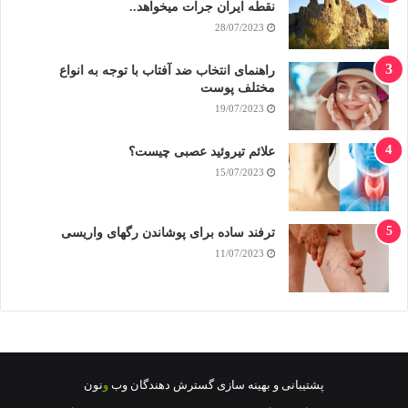
نقطه ایران جرات میخواهد..
28/07/2023
راهنمای انتخاب ضد آفتاب با توجه به انواع
مختلف پوست
19/07/2023
علائم تیروئید عصبی چیست؟
15/07/2023
ترفند ساده برای پوشاندن رگهای واریسی
11/07/2023
پشتيبانی
و
بهينه سازی
گسترش دهندگان وب
و
نون