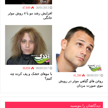
47,849
26/01/2013
افزایش رشد مو با 4 روش موثر
خانگی
36,856
08/09/2017
با موهای خشک و پف کرده چه
41,500
08/09/2017
کنیم؟
روغن هاي گياهي موثر در رويش
موي صورت مردان
دیدگاهتان را بنویسید