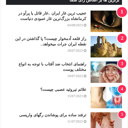
برترین ها بر اساس رای شما
عجیب ترین غار ایران ..غار قاتل یا پرآو در
کرمانشاه بزرگ‌ترین غار عمودی دنیاست
04/08/2023
راز قلعه آدمخوار چیست؟ پا گذاشتن در این
نقطه ایران جرات میخواهد..
28/07/2023
راهنمای انتخاب ضد آفتاب با توجه به انواع
مختلف پوست
19/07/2023
علائم تیروئید عصبی چیست؟
15/07/2023
ترفند ساده برای پوشاندن رگهای واریسی
11/07/2023