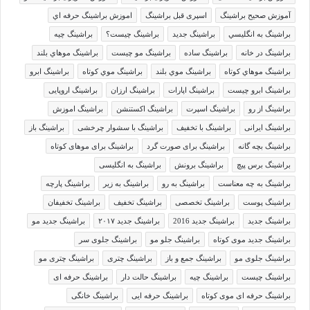
آموزش صحیح براشینگ
اسپری قبل براشینگ
اموزش براشينگ حرفه اي
براشينگ به انگليسي
براشينگ جديد
براشينگ چيست؟
براشينگ چيه
براشينگ در خانه
براشينگ ساده
براشينگ مو چيست
براشينگ موهاي بلند
براشينگ موهاي كوتاه
براشينگ موي بلند
براشينگ موي كوتاه
براشینگ ابرو
براشینگ ابرو چیست
براشینگ اپارات
براشینگ ارزان
براشینگ اروپایی
براشینگ از رو
براشینگ اسپرت
براشینگ اکستنشن
براشینگ اموزش
براشینگ ایرانی
براشینگ با تخفیف
براشینگ با سشوار چرخشی
براشینگ باز
براشینگ بچه گانه
براشینگ برای صورت گرد
براشینگ برای موهای کوتاه
براشینگ برس پیچ
براشینگ برونش
براشینگ به انگلیسی
براشینگ به چه معناست
براشینگ به رو
براشینگ به زیر
براشینگ پارچه
براشینگ پوست
براشینگ تخصصی
براشینگ تخفیف
براشینگ تخفیفان
براشینگ جدید
براشینگ جدید 2016
براشینگ جدید ۲۰۱۷
براشینگ جدید مو
براشینگ جدید موی کوتاه
براشینگ جلو مو
براشینگ جلوی سر
براشینگ جلوی مو
براشینگ جمع و باز
براشینگ چتری
براشینگ چتری مو
براشینگ چیست
براشینگ چیه
براشینگ حالت دار
براشینگ حرفه ای
براشینگ حرفه ای موی کوتاه
براشینگ حرفه ایی
براشینگ خانگی