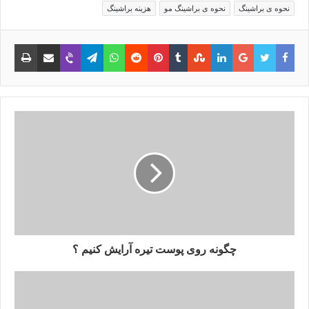
نحوه ی براشینگ
نحوه ی براشینگ مو
هزینه براشینگ
فیس
توییتر
گوگل
لینکدین
‫Tumblr
‫StumbleUpon
‫Pinterest
‫Reddit
واتس
تلگرام
وایبر
اشتراک
چاپ
بوک
پلاس
آپ
با
ایمیل
چگونه روی پوست تیره آرایش کنیم ؟