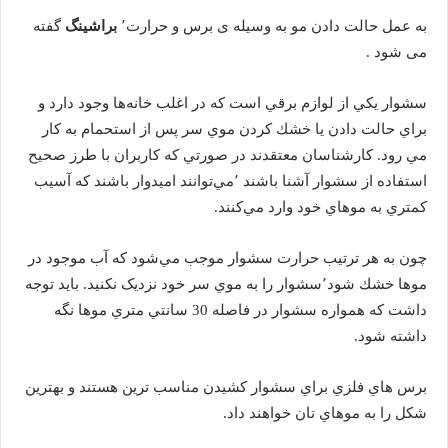
به عمل حالت دادن مو به وسیله ی برس و حرارت٬
براشینگ
گفته
می شود .
سشوار يكي از لوازم برقي است كه در اغلب خانه‌ها وجود دارد و
براي حالت دادن يا خشك كردن موي ‌سر پس از استحمام به كار
مي‌ رود. كارشناسان معتقدند در صورتي كه كاربران با طرز صحيح
استفاده از سشوار آشنا باشند ٬مي‌توانند اميدوار باشند كه آسيب
كمتري به مو‌هاي خود وارد مي‌كنند.
چون به هر ترتيب حرارت سشوار موجب مي‌شود كه آب موجود در
مو‌ها خشك شود٬سشوار را به موي سر خود نزديک نکنيد. بايد توجه
داشت كه همواره سشوار در فاصله 30 سانتي ‌متري مو‌ها نگه‌
داشته‌ شود.
برس ‌هاي فلزي براي سشوار کشيدن مناسب ‌ترين هستند و بهترين
شکل را به موهاي‌ تان خواهند داد.