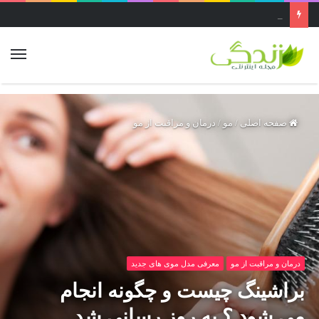
عجیب ترین غار ایران ..غار قاتل یا پرآو در کرمانشاه بزرگ‌ترین غار عمودی دنیاست
صفحه اصلی
/
مو
/
درمان و مراقبت از مو
درمان و مراقبت از مو
معرفی مدل موی های جدید
براشینگ چیست و چگونه انجام
می شود ؟ به روز رسانی شد