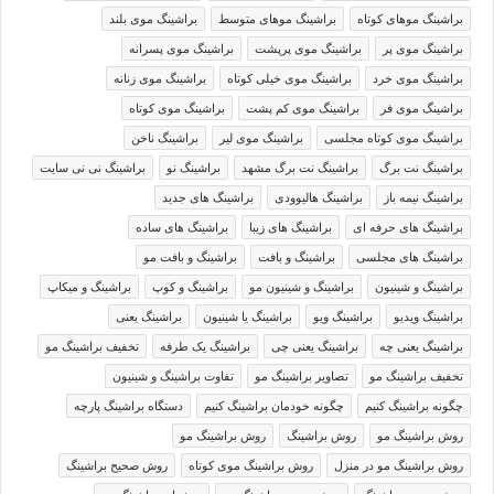
براشینگ موهای کوتاه
براشینگ موهای متوسط
براشینگ موی بلند
براشینگ موی پر
براشینگ موی پرپشت
براشینگ موی پسرانه
براشینگ موی خرد
براشینگ موی خیلی کوتاه
براشینگ موی زنانه
براشینگ موی فر
براشینگ موی کم پشت
براشینگ موی کوتاه
براشینگ موی کوتاه مجلسی
براشینگ موی لیر
براشینگ ناخن
براشینگ نت برگ
براشینگ نت برگ مشهد
براشینگ نو
براشینگ نی نی سایت
براشینگ نیمه باز
براشینگ هالیوودی
براشینگ های جدید
براشینگ های حرفه ای
براشینگ های زیبا
براشینگ های ساده
براشینگ های مجلسی
براشینگ و بافت
براشینگ و بافت مو
براشینگ و شینیون
براشینگ و شینیون مو
براشینگ و کوپ
براشینگ و میکاپ
براشینگ ویدیو
براشینگ ویو
براشینگ یا شینیون
براشینگ یعنی
براشینگ یعنی چه
براشینگ یعنی چی
براشینگ یک طرفه
تخفيف براشينگ مو
تخفیف براشینگ مو
تصاویر براشینگ مو
تفاوت براشینگ و شینیون
چگونه براشینگ کنیم
چگونه خودمان براشینگ کنیم
دستگاه براشینگ پارچه
روش براشينگ مو
روش براشینگ
روش براشینگ مو
روش براشینگ مو در منزل
روش براشینگ موی کوتاه
روش صحيح براشينگ