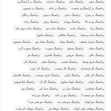
براشینگ خوب
براشینگ دائم
براشینگ دخترانه
براشینگ در آرایشگری
براشینگ در آرایشگری چیست
براشینگ در خانه
براشینگ در شینیون
براشینگ در منزل
براشینگ دندان
براشینگ دندون
براشینگ رایگان
براشینگ رو به بالا
براشینگ روزانه
براشینگ ریش
براشینگ زنانه
براشینگ زیبا
براشینگ ساده
براشینگ ساده مو
براشینگ ساده موی بلند
براشینگ ساده و شیک
براشینگ شلاقی
براشینگ شلوغ
براشینگ شیراز تخفیف
براشینگ شیک
براشینگ شیک مو
براشینگ شینیون
براشینگ صاف
براشینگ صحیح
براشینگ صورت
براشینگ صورت گرد
براشینگ عالی
براشینگ عروس
براشینگ فانتزی
براشینگ فر
براشینگ فرق وسط
براشینگ فشنی
براشینگ فیلم
براشینگ کار
براشینگ کار استخدام
براشینگ کار چیست
براشینگ کار خوب
براشینگ کار عالی
براشینگ کرلی
براشینگ کرلی چیست
براشینگ کلاسیک
براشینگ کوتاه
براشینگ کوتاه شلوغ
براشینگ گل آرا
براشینگ لیلا فروهر
براشینگ مجلسی
براشینگ مدل پر
براشینگ مدل لیر
براشینگ مو
براشینگ مو چیست؟
براشینگ مو در خانه
براشینگ مو زنانه
براشینگ مو کوتاه
براشینگ مو یعنی چه
براشینگ مو یعنی چی؟
براشینگ موهای خیلی کوتاه
براشینگ موهای فر
براشینگ موهای کم پشت