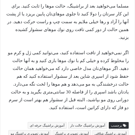
مسلما می‌خواهید بعد از براشینگ، حالت موها را ثابت كنید. برای
این كار سرتان را دولا كنید تا جلوی موهای‌تان پایین بریزد یا از پشت
آنها را آزاد و رها خیلی ملایم به سمت چپ و راست حركت دهید. در
همین حالت از دور کمی تافت روی نوك موهای سشوار كشیده
بزنید.
اگر نمی‌خواهید از تافت استفاده كنید، می‌توانید كمی ژل و كرم مو
را مخلوط كرده و خیلی كم با نوك موها بازی كنید و به آنها حالت
دهید. اگر موهای‌تان مدل خاصی دارد كه می‌خواهید همان حالت
حفظ شود از اسپری شاین بعد از سشوار استفاده كنید كه هم
حالت درخشندگی به مو می‌دهد و هم موها را لخت نگه می‌دارد.
یادتان باشد اسپری را از فاصله 30 سانتی‌متری بگیرید و به حالت
دورانی روی مو بپاشید، البته قبل از سشوار هم بهتر است از سرم
دو فاز كه دارای كراتین است، استفاده كنید.
برچسب
آموزش براشینگ حالت دار
آموزش براشینگ حرفه ای
آموزش براشینگ شلاقی
آموزش تصویری براشینگ
آموزش تصویری براشینگ مو