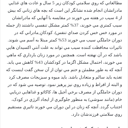
مطالعاتي که روي سلامتي کودکان زير 5 سال و عادت هاي غذايي
مادرانشان انجام شده نشانگر اين است که بچه هاي زناني که بيش
از 4 سيب در هفته مي خورند در مقايسه با آنهايي که مادرانشان
سيب کمتري مي خورند، 37% کمتر مشکل تنفسي داشتند (از جمله
در مورد خس خس کردن صداي تنفس). کودکانِ ِمادراني که در
دوران حاملگي سيب مي خورند 53% کمتر مبتلا به آسم مي شوند.
تاثيرات محافظت کننده سيب مي تواند به علت آنتي اکسيدان هايي
باشد که در آن نهفته است. همچنين در مورد زنان بارداري که ماهي
مي خورند، احتمال مشکل اگزما در کودکشان 43% کاهش مي يابد.
آنچه که به طور مطمئن و حتم مي توان از آن سخن گفت اينست که
تغذيه بايد سالم و متعادل باشد. بايد ميوه و سبزيجات مصرف کرد
و البته از افراط و زياده روي نيز پرهيز نمود. توصيه مي شود که در
دوران حاملگي از مصرف برخي آجيل ها، کاکائو و غذاهايي دريايي
خام (مانند سوشي) به منظور جلوگيري از ايجاد آلرژي در کودک،
اجتناب گردد. آنچه که زنان در اين دوران مي خورند تاثيري مستقيم
روي سلامتي فرزندشان دارد.