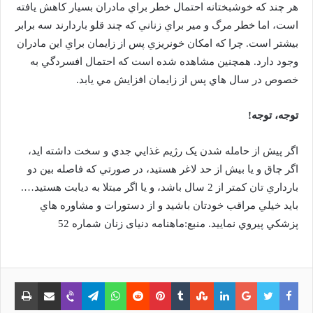
هر چند که خوشبختانه احتمال خطر براي مادران بسيار کاهش يافته
است، اما خطر مرگ و مير براي زناني که چند قلو باردارند سه برابر
بيشتر است. چرا که امکان خونريزي پس از زايمان براي اين مادران
وجود دارد. همچنين مشاهده شده است که احتمال افسردگي به
خصوص در سال هاي پس از زايمان افزايش مي يابد.
توجه، توجه!
اگر پيش از حامله شدن يک رژيم غذايي جدي و سخت داشته ايد،
اگر چاق و يا بيش از حد لاغر هستيد، در صورتي که فاصله بين دو
بارداري تان کمتر از 2 سال باشد، و يا اگر مبتلا به ديابت هستيد….
بايد خيلي مراقب خودتان باشيد و از دستورات و مشاوره هاي
پزشکي پيروي نماييد. منبع:ماهنامه دنیای زنان شماره 52
فیس
توییتر
گوگل
لینکدین
‫Tumblr
‫StumbleUpon
‫Pinterest
‫Reddit
واتس
تلگرام
وایبر
اشتراک
چاپ
بوک
پلاس
آپ
با
ایمیل