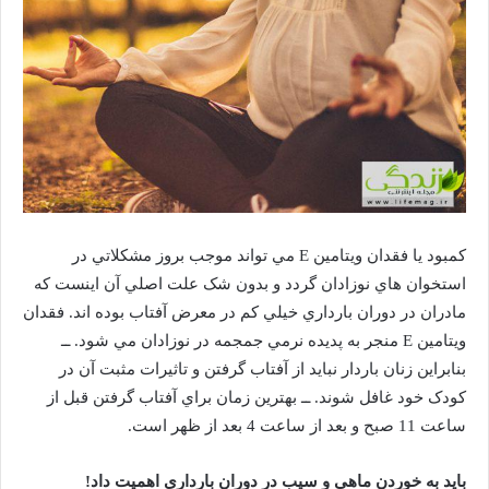
کمبود يا فقدان ويتامين E مي تواند موجب بروز مشکلاتي در
استخوان هاي نوزادان گردد و بدون شک علت اصلي آن اينست که
مادران در دوران بارداري خيلي کم در معرض آفتاب بوده اند. فقدان
ويتامين E منجر به پديده نرمي جمجمه در نوزادان مي شود. ــ
بنابراين زنان باردار نبايد از آفتاب گرفتن و تاثيرات مثبت آن در
کودک خود غافل شوند. ــ بهترين زمان براي آفتاب گرفتن قبل از
ساعت 11 صبح و بعد از ساعت 4 بعد از ظهر است.
بايد به خوردن ماهي و سيب در دوران بارداري اهميت داد!