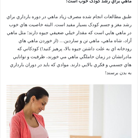
ماهي براي رشد کودک خوب است!
طبق مطالعات انجام شده مصرف زياد ماهي در دوره بارداري براي
رشد مغز و جسم کودک بسيار مفيد است. البته خاصيت هاي خوب
در ماهي هايي است که مقدار خيلي ضعيفي جيوه دارند؛ مثل ماهي
آزاد، شاه ماهي، ماهي تن و ساردين… (از خوردن ماهي هاي
رودخانه اي به علت داشتن جيوه بالا، پرهيز کنيد!) کودکاني که
مادرانشان در زمان حاملگي ماهي مي خورند، ظرفيت و توانايي
هاي جسمي و فکري بالايي دارند. موادي که بايد در دوران بارداري
به بدن برسند!