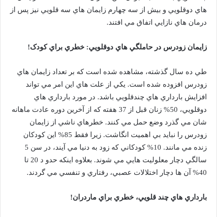
هاي دوقلويي و بيش از سه چهارم زايمان هاي سه قلويي نيز پس از
درمان هاي نازايي اتفاق مي افتند.
زايمان زودرس در حاملگي هاي دوقلويي: خطري براي کودک!
طي ده سال گذشته، مشاهده شده است که بر تعداد زايمان هاي
زودرس افزوده شده است. يکي از علت هاي اين امر مي تواند
افزايش بارداري هاي چندقلويي باشد. در مورد بارداري هاي
دوقلويي، 50% زنان قبل از 37 هفته که از آخرين دوره عادت ماهانه
شان مي گذرد وضع حمل مي کنند. خطرهاي ناشي از زايمان
زودرس را نبايد بي اهميت انگاشت. زيرا فقط 85% اين کودکان
زنده مي مانند. 10% کودکاني که زود به دنيا مي آيند، در سن 5
سالگي دچار معلوليت هايي مي شوند. بعلاوه اينکه حدو د 20 تا
40% آن ها دچار اختلالات عصبي، رفتاري و تنفسي مي گردند.
بارداري هاي چند قلويي، خطري براي ماردران!