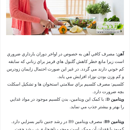
آهن:
مصرف کافي آهن به خصوص در اواخر دوران بارداري ضروري
است زيرا مانع خطر کاهش گلبول هاي قرمز براي زناني که سابقه
کم خوني دارند مي گردد. در غير اين صورت احتمال زايمان زودرس
و کم وزن بودن نوزاد افزايش مي يابد.
کلسيم: مصرف کلسيم براي سلامتي استخوان ها و تشکيل اسکلت
بچه ضرورت دارد.
ويتامين D:
با کمک اين ويتامين، بدن کلسيم موجود در مواد غذايي
را بهتر و بيشتر جذب مي نمايد.
ويتامين B9
: مصرف ويتامين B9 در رشد جنين تاثير بسزايي دارد.
کمبود يا فقدان آن ممکن است موجب ناهنجاري در رشد جفت