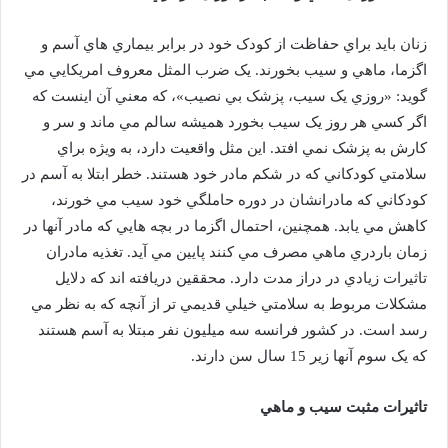
زنان بايد براي حفاظت از کودک خود در برابر بيماري هاي آسم و
اگزما، ماهي و سيب بخورند. يک ضرب المثل معروف امريکايي مي
گويد: «روزي يک سيب، پزشک بي نصيب»، که معني آن اينست که
اگر کسي هر روز يک سيب بخورد هميشه سالم مي ماند و سر و
کارش به پزشک نمي افتد. اين مثل واقعيت دارد، به ويژه براي
سلامتي کودکاني که در شکم مادر خود هستند. خطر ابتلا به آسم در
کودکاني که مادرانشان در دوره حاملگي خود سيب مي خورند،
کاهش مي يابد. همچنين، احتمال اگزما در بچه هايي که مادر آنها در
زمان باردري ماهي مصرف مي کنند پايين مي آيد. تغذيه مادران
تاثيرات زيادي در دراز مدت دارد. محققين دريافته اند که دلايل
مشکلات مربوط به سلامتي خيلي قديمي تر از آنچه که به نظر مي
رسد است. در کشور فرانسه سه ميليون نفر مبتلا به آسم هستند
که يک سوم آنها زير 15 سال سن دارند.
تاثيرات مثبت سيب و ماهي