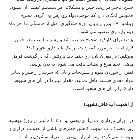
جنين، تاخير در رشد جنين و مشکلاتي در سيستم عصبي آن بشود.
همچنين امکان دارد که موجب تولد زودرس وي گردد. مصرف
ويتامين B9 پس از پايان دوره جلوگيري، قبل از حاملگي، تا آخر ماه
دوم بارداري توصيه مي شود!
يد:
يد براي کارکرد صحيح غده تيروئيد و رشد مناسب مغز جنين
لازم است. در مورد کمبود يد، پزشک بايد دارو تجويز کند!
پروتئين:
در دوران بارداري حتما بايد پروتئين، که در گوشت قرمز،
ماهي، تخم مرغ و لبنيات يافت مي شود، به بدن برسد.
فيبر:
از خوردن ميوه و سبزيجات و نان که سرشار از فيبر و ساير
مواد مغذي هستند غافل نمانيد. مقدار فيبرها در نان هاي سبوس
دار 2 برابر نان هاي سفيد است.
از اهميت آب غافل نشويد!
در دوران بارداري آب زيادي (يعني بين 1/5 تا 2 ليتر در روز) بنوشيد،
زيرا مصرف آب موجب کاهش خطرهاي ناشي از عفونت ادراري و
يبوست مي گردد. پس از زايمان نيز، آب زياد نوشيدن را ادامه