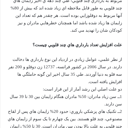
مربوط به بارداري چند قلويي! طي چند دهه ي اخير زايمان هاي
چند قلويي به طور قابل ملاحظه اي زياد شده اند که بيش از 80%
آنها مربوط به دوقلوزايي بوده است. هر چقدر هم که تعداد اين
زايمان ها زياد شده باشد اما همچنان خطرهايي مادران و نيز
کودکان شان را تهديد مي کند.
علت افزايش تعداد بارداري هاي چند قلويي چيست؟
از نظر علمي، عوامل زيادي در ازدياد اين نوع بارداري ها دخالت
دارند. در سال 2006 در کشور فرانسه، 12737 زن دوقلو و 200 نفر
سه قلو به دنيا آوردند. طي 35 سال اخير اين گونه حاملگي ها
افزايش يافته است.
دو علت اصلي اين رشد آمار از اين قرار است:
1ــ سن زياد مادران: 50% مادران هنگام زايمان بين 30 تا 39 سال
سن دارند.
2ــ تکنيک هاي پزشکي باروري: حدود 20% زايمان هاي پس از لقاح
مصنوعي، چند قلو هستند. بين يک چهارم تا يک سوم از زايمان هاي
چند قلويي به علت بالا بودن سن مادران است. 30 تا 50% زايمان