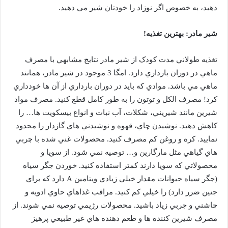
دهيد، به خصوص اگر نوزاد را خودتان شير مي دهيد.
شير مادر: بهترين تغذيه!
تغذيه طولاني مدت کودک از شير مادر نتايج مشابهي با مصرف
ماهي در دوران بارداري دارد. امگا 3 موجود در شير مادر، همانند
ماهي مي باشد. موادي که بايد در دوران بارداري از آن ها خودداري
کرد! مصرف الکل و توتون را به طور کامل قطع کنيد. مصرف مواد
شيرين مانند شيريني، شکلات، آب نبات و انواع بيسکويت ها… را
کاهش دهيد. نوشيدن چاي، قهوه و نوشيدني هاي گازدار را محدود
نماييد. کره و روغن کم مصرف کنيد. محصولات غني شده با چربي
هاي گياهي مثل مارگارين و… توصيه نمي شود. از سويا و
محصولاتي که سويا دارند کمتر استفاده کنيد. خوردن جگر سياه
(جگر سياه حيوانات مقدار خيلي زيادي ويتامين A دارد که براي
جنين ضرر دارد) را خيلي کم کنيد. مراقب غذاهاي حاوي ادويه و
چاشني و چربي زياد باشيد. محصولات رژيمي توصيه نمي شوند. از
مصرف شيرين کننده ها و طعم دهنده هاي غير طبيعي پرهيز