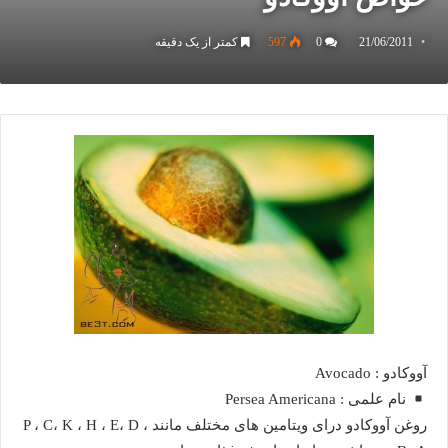
21/06/2011
0
597
کمتر از یک دقیقه
آووکادو : Avocado
نام علمی : Persea Americana
روغن آووکادو درای ویتامین های مختلف مانند P ، C، K ، H ، E، D ،