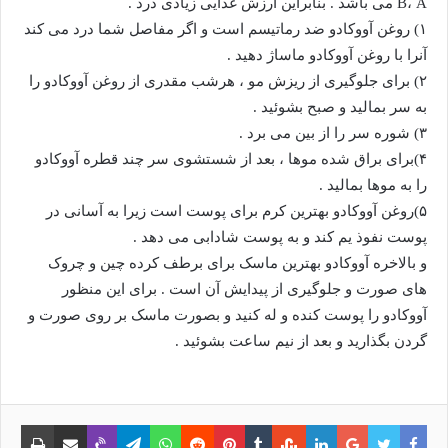
B، A می باشد . بنابراین ارزش غذایی زیادی درد .
۱) روغن آووکادو ضد رماتیسم است و اگر مفاصل شما درد می کند
آنرا با روغن آووکادو ماساژ دهید .
۲) برای جلوگیری از ریزش مو ، هرشب مقدری از روغن آووکادو را
به سر بمالید و صبح بشوئید .
۳) شوره سر را از بین می برد .
۴)برای براق شده موها ، بعد از شستشوی سر چند قطره آووکادو
را به موها بمالید .
۵)روغن آووکادو بهترین کرم برای پوست است زیرا به آسانی در
پوست نفوذ یم کند و به پوست شادابی می دهد .
و بالاخره آووکادو بهترین ماسک برای برطف كرده چین و چروک
های صورت و جلوگیری از پیدایش آن است . برای این منظور
آووکادو را پوست کنده و له کنید و بصورت ماسک بر روی صورت و
گردن بگذارید و بعد از نیم ساعت بشوئید .
فیس
توییتر
گوگل
لینکدین
‫Tumblr
‫StumbleUpon
‫Pinterest
‫Reddit
واتس
تلگرام
وایبر
اشتراک
چاپ
بوک
پلاس
آپ
با