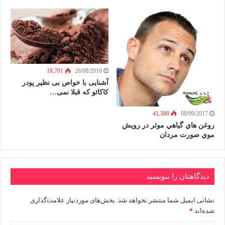
18,701
28/08/2018
آشنایی با خواص بی نظیر پودر
کاکائو که قبلا نمی…
41,500
08/09/2017
روغن هاي گياهي موثر در رويش
موي صورت مردان
دیدگاهتان را بنویسید
نشانی ایمیل شما منتشر نخواهد شد.
بخش‌های موردنیاز علامت‌گذاری
شده‌اند
*