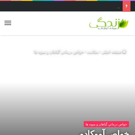
عجیب ترین غار ایران ..غار قاتل یا پرآو در کرمانشاه بزرگ‌ترین غار عمودی دنیاست
صفحه اصلی
/
سلامت
/
خواص درماني گیاهان و میوه ها
خواص درماني گیاهان و میوه ها
خواص آووکادو