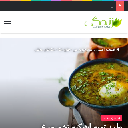
عجیب ترین غار ایران ..غار قاتل یا پرآو در کرمانشاه بزرگ‌ترین غار عمودی دنیاست
صفحه اصلی
/
آشپزخونه من
/
طبخ غذا
/
غذاهاي محلی
غذاهاي محلی
طرز تهیه اشکنه تخم مرغ