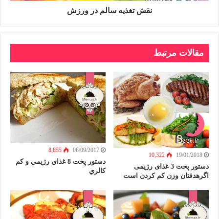
نقش تغذیه سالم در ورزش
مقالات مرتبط
8,855
08/09/2017
10,322
19/01/2018
دستور پخت 8 غذاي رژيمي و كم
دستور پخت 3 غذای رژیمی
كالري
اگرهدفتان وزن کم کردن است