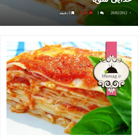
20/02/2012
1
3,345
9 دقیقه