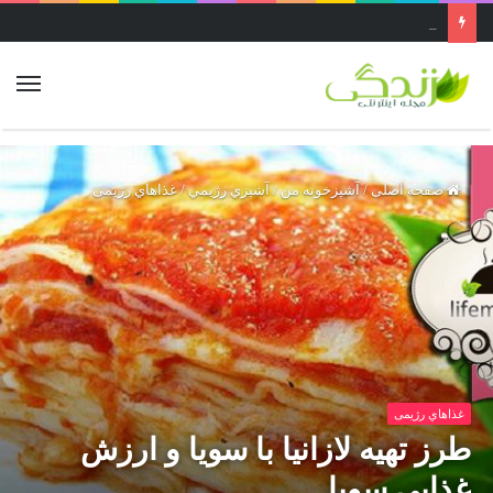
عجیب ترین غار ایران ..غار قاتل یا پرآو در کرمانشاه بزرگ‌ترین غار عمودی دنیاست
صفحه اصلی
/
آشپزخونه من
/
آشپزي رژيمي
/
غذاهاي رژیمی
غذاهاي رژیمی
طرز تهیه لازانیا با سویا و ارزش
غذایی سویا