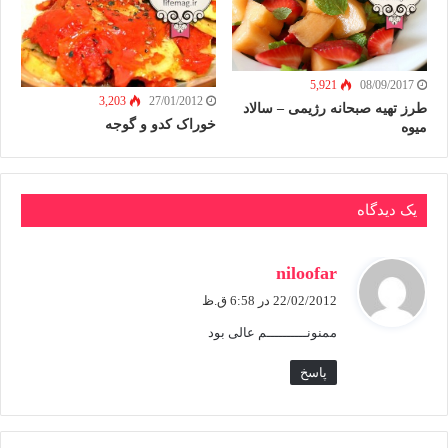
5,921
08/09/2017
3,203
27/01/2012
طرز تهیه صبحانه رژیمی – سالاد
خوراک کدو و گوجه
میوه
یک دیدگاه
گ
niloofar
ف
22/02/2012 در 6:58 ق.ظ
ت
ممنونــــــــــم عالی بود
:
پاسخ