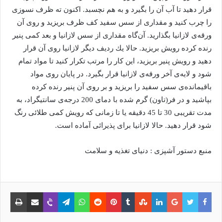
قرار دهید تا آب آن را بگیرد و به هم نچسبد. اكنون ته ظرف نسوزی
را چرب كنید و مقداری از سس سفید كف ظرف بریزید و روی آن
ورقه‌ی لازانیا بگذارید. آن‌گاه مقداری از سس لازانیا و بعد كمی پنیر
رنده كرده رویش بریزید. حالا یك ردیف دیگر لازانیا روی آن قرار
دهید و رویش پنیر بریزید، این كار را مرتب تكرار كنید تا مواد تمام
شود و لایه‌ی آخر ورقه‌ی لازانیا قرار بگیرد. در پایان روی مواد
باقیمانده‌ی سس سفید را بریزید و بر روی آن پنیر رنده كرده
بپاشید و در فر(تاون) گرم شده با دمای 200 درجه‌ی سانتیگراد، به
مدت تقریبی 30 تا 45 دقیقه یا تا زمانی كه رویش كمی طلائی رنگ
شود قرار دهید. حالا لازانیا برای پذیرائی آماده است.
منبع دستور آشپزی : دنیای تغذیه و سلامت
فیس
توییتر
گوگل
لینکدین
‫Tumblr
‫StumbleUpon
‫Pinterest
‫Reddit
واتس
تلگرام
وایبر
اشتراک
چاپ
بوک
پلاس
آپ
با
ایمیل