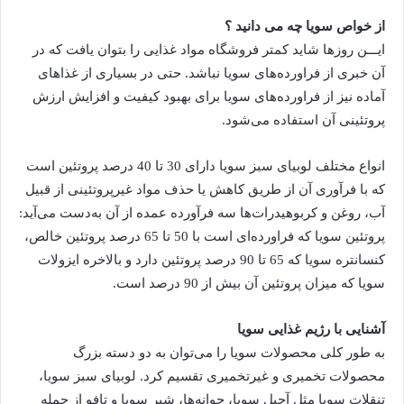
از خواص سویا چه می دانید ؟
ایـــن روزها شاید کمتر فروشگاه مواد غذایی را بتوان یافت که در
آن خبری از فراورده‌های سویا نباشد. حتی در بسیاری از غذا‌های
آماده نیز از فراورده‌های سویا برای بهبود کیفیت و افزایش ارزش
پروتئینی آن استفاده می‌شود.
انواع مختلف لوبیای سبز سویا دارای 30 تا 40 درصد پروتئین است
که با فرآوری آن از طریق کاهش یا حذف مواد غیرپروتئینی از قبیل
آب، روغن و کربوهیدرات‌ها سه فرآورده عمده از آن به‌دست می‌آید:
پروتئین سویا که فراورده‌ای است با 50 تا 65 درصد پروتئین خالص،
کنسانتره سویا که 65 تا 90 درصد پروتئین دارد و بالاخره ایزولات
سویا که میزان پروتئین آن بیش از 90 درصد است.
آشنایی با رژیم غذایی سویا
به طور کلی محصولات سویا را می‌توان به دو دسته بزرگ
محصولات تخمیری و غیرتخمیری تقسیم کرد. لوبیای سبز سویا،
تنقلات سویا مثل آجیل سویا، جوانه‌ها، شیر سویا و تافو از جمله