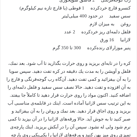
كنسرو قارچ خردكرده 1 قوطی (یا قارچ تازه نیم كیلوگرم)
سس سفید در حدود 400 میلی‌لیتر
روغن به میزان لازم
فلفل دلمه‌ای ریز خردكرده 2 عدد
لازانیا 16 ورق
پنیر موزارلای رنده‌كرده 300 تا 350 گرم
كره را در تابه‌ای بریزید و روی حرارت بگذارید تا آب شود. بعد نمك،
فلفل و آویشن را به مدت یك دقیقه در كره تفت دهید. سپس سویا
را به آن بیفزائید و كمی تفت دهید. آن‌گاه رب گوجه‌فرنگی و قارچ را
به آن افزوده و تفت دهید. حالا نصف سس سفید و فلفل دلمه‌ای را
اضافه كنید. اكنون مواد را روی حرارت قرار دهید تا كاملاً جا بیفتد.
به این ترتیب سس لازانیا آماده است. اینك در قابلمه‌ی مناسبی آب
بریزید و روی اجاق قرار دهید. بعد نمك و روغن را به آن بیفزائید و
صبر كنید تا به جوش آید. حالا ورقه‌های لازانیا را در آن بپزید تا كمی
نرم شود ولی له نشود. سپس آن را در آبكش بریزید. اینك پارچه‌ی
تمیزی روی میز پهن كنید و ورقه‌های لازانیا را یكی‌یكی روی پارچه