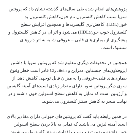
پژوهش‌های انجام شده طی سال‌های گذشته نشان داد که پروتئین
سویا سبب کاهش کلسترول تام خون،کاهش کلسترول بد
خون(LDL)، کاهش‌تری گلیسرید‌ها و همچنین افزایش سطح
کلسترول خوب خون(HDL) می‌شود و اثر آن در کاهش کلسترول و
پیشگیری از بیماری‌های قلبی – عروقی شبیه به اثر داروهای
سنتتیک است.
همچنین در تحقیقات دیگری معلوم شد که پروتئین سویا با داشتن
ایزوفلاون‌های جنستاین، ددزاین و Glycitein قادر است خطر وقوع
بیماری‌های قلبی-عروقی را به میزان قابل توجهی کاهش دهد. از
سوی دیگر پروتئین سویا دارای مقدار زیادی اسید‌های آمینه گلیسین
و آرژینین است که تمایل به کاهش سطح انسولین خون داشته و در
نهایت منجر به کاهش سنتز کلسترول می‌شوند.
در همین رابطه باید گفت که پروتئین‌های حیوانی دارای مقادیر بالای
اسید آمینه لیزین می‌باشند که تمایل به بالا بردن سطح انسولین
خون داشته و بدین ترتیب سبب افزایش سنتز کلسترول می‌شوند.