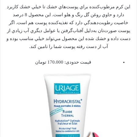
اين كرم مرطوب‌كننده براي پوست‌هاي خشك تا خيلي خشك كاربرد
دارد و حاوي روغن گل رنگ و هلو است. اين محصول 8 درصد
خاصيت رطوبت‌دهندگي دارد كه تغذيه‌كننده پوست هم است. اگر
پوست صورت‌تان به‌دليل آفتاب‌گرفتن يا عوامل ديگري آب زيادي از
دست داده و خشك شده اين محصول مي‌تواند خيلي مناسب بوده و
آب از دست رفته پوست شما را تامين كند.
قيمت حدودی: 170.000 تومان