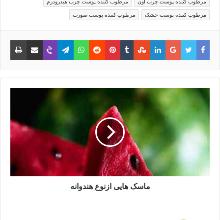
مرطوب کننده پوست چرب اون
مرطوب کننده پوست چرب هیدرودرم
مرطوب کننده پوست خشک
مرطوب کننده پوست صورت
فیس
توییتر
گوگل
لینکدین
‫Tumblr
‫StumbleUpon
‫Pinterest
‫Reddit
واتس
تلگرام
وایبر
اشتراک
چاپ
بوک
پلاس
آپ
با
ایمیل
ماسک هایی ازنوع هندوانه