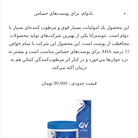
بادوام، براي پوست‌هاي حساس
اين محصول يك اموليانت بسيار قوي و مرطوب كننده‌اي بسيار با
دوام است. نئوستراتا يكي از بهترين شركت‌هاي توليد محصولات
محافظت از پوست است. اين محصول اين شركت با تمام خواص
15 درصد AHA براي پوست‌هاي حساس مناسب است و بيشتر به
درد جوان‌ها مي‌خورد و در كنار اثر مرطوب‌كنندگي كمكي هم به
درمان آكنه مي‌كند.
قيمت حدودی : 80.000 تومان