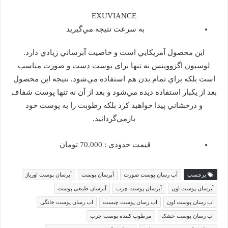
EXUVIANCE
به سرعت نتيجه مي‌گيريد
اين محصول آمريكايي است و خاصيت آبرساني زيادي دارد.
لوسيون اگزووينس نه تنها براي پوست دست و صورت مناسب
است بلكه براي تمام بدن هم استفاده مي‌شود. نتيجه اين محصول
بعد از يكبار استفاده ديده مي‌شود و بعد از آن نه تنها پوست شفاف
و درخشاني پيدا خواهيد كرد بلكه رطوبت را به پوست خود
بازمي‌گردانيد.
قيمت حدودی : 70.000 تومان
برچسب
آب رسان پوست صورت
آبرسان پوست
آبرسان پوست اوریاژ
آبرسان پوست اون
آبرسان پوست چرب
آبرسان طبیعی پوست
اب رسان پوست اون
اب رسان پوست چیست
اب رسان پوست خانگی
اب رسان پوست خشک
مرطوب کننده پوست چرب