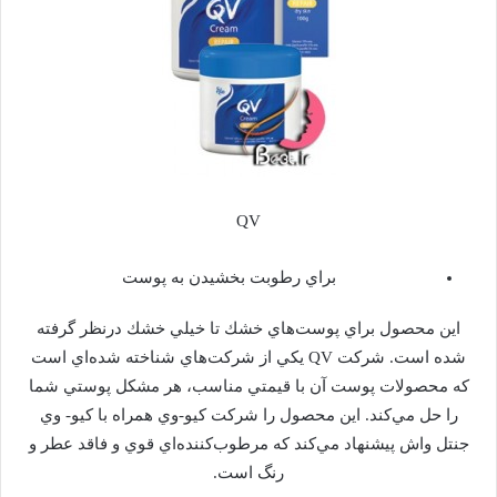
QV
براي رطوبت بخشيدن به پوست
اين محصول براي پوست‌هاي خشك تا خيلي خشك درنظر گرفته
شده است. شركت QV يكي از شركت‌هاي شناخته شده‌اي است
كه محصولات پوست آن با قيمتي مناسب، هر مشكل پوستي شما
را حل مي‌كند. اين محصول را شركت كيو-وي همراه با كيو- وي
جنتل واش پيشنهاد مي‌كند كه مرطوب‌كننده‌اي قوي و فاقد عطر و
رنگ است.