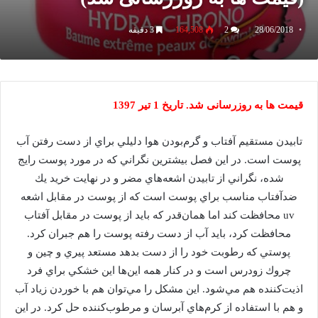
28/06/2018
2
164,508
3 دقیقه
قیمت ها به روزرسانی شد. تاریخ 1 تیر 1397
تابيدن مستقيم آفتاب و گرم‌بودن هوا دليلي براي از دست رفتن آب
پوست است. در اين فصل بيشترين نگراني كه در مورد پوست رايج
شده، نگراني از تابيدن اشعه‌هاي مضر و در نهايت خريد يك
ضد‌آفتاب مناسب براي پوست است كه از پوست در مقابل اشعه
uv محافظت كند اما همان‌قدر كه بايد از پوست در مقابل آفتاب
محافظت كرد، بايد آب از دست رفته پوست را هم جبران كرد.
پوستي كه رطوبت خود را از دست بدهد مستعد پيري و چين و
چروك زودرس است و در كنار همه اين‌ها اين خشكي براي فرد
اذيت‌كننده هم مي‌شود. اين مشكل را مي‌توان هم با خوردن زياد آب
و هم با استفاده از كرم‌هاي آبرسان و مرطوب‌كننده حل كرد. در اين