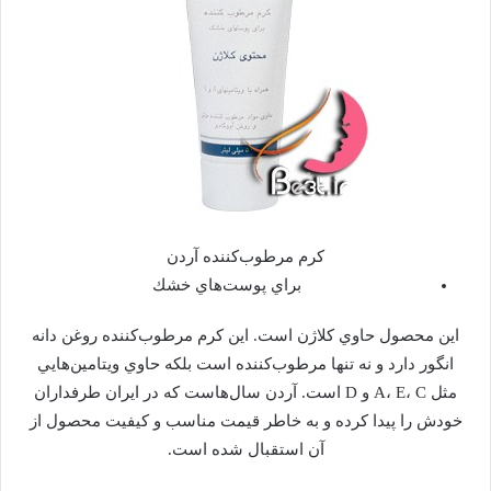
كرم مرطوب‌كننده آردن
براي پوست‌هاي خشك
اين محصول حاوي كلاژن است. اين كرم مرطوب‌كننده روغن دانه
انگور دارد و نه تنها مرطوب‌كننده است بلكه حاوي ويتامين‌هايي
مثل A، E، C و D است. آردن سال‌هاست كه در ايران طرفداران
خودش را پيدا كرده و به خاطر قيمت مناسب و كيفيت محصول از
آن استقبال شده است.