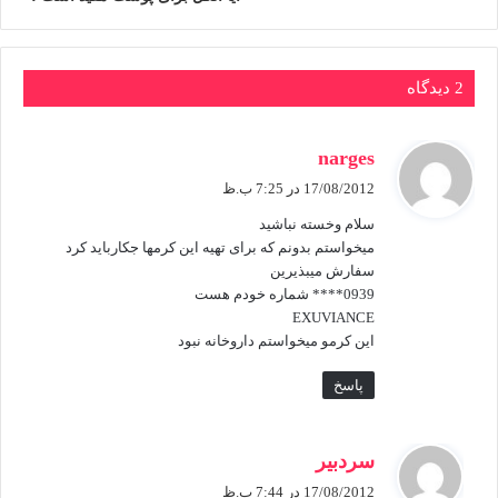
2 دیدگاه
گ
narges
ف
17/08/2012 در 7:25 ب.ظ
ت
سلام وخسته نباشید
:
میخواستم بدونم که برای تهیه این کرمها جکارباید کرد
سفارش میبذیرین
0939**** شماره خودم هست
EXUVIANCE
این کرمو میخواستم داروخانه نبود
پاسخ
گ
سردبیر
ف
17/08/2012 در 7:44 ب.ظ