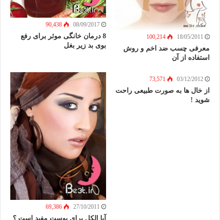
90,438
08/09/2017
8 درمان خانگی موثر برای رفع
100,214
18/05/2011
بوی بد زیر بغل
معرفی چسب ضد اخم و روش
استفاده از آن
73,571
03/12/2012
از خال ها به صورت طبیعی راحت
شوید !
69,386
27/10/2011
آیا الکل برای پوست مفید است ؟