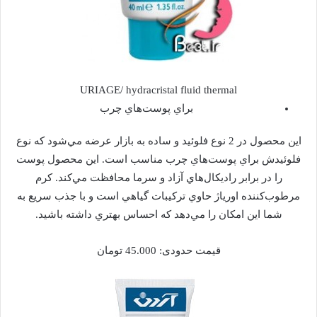
URIAGE/ hydracristal fluid thermal
براي پوست‌هاي چرب
اين محصول در 2 نوع فلوئيد و ساده به بازار عرضه مي‌شود كه نوع
فلوئيدش براي پوست‌هاي چرب مناسب است. اين محصول پوست
را در برابر راديكال‌هاي آزاد و سرما محافظت مي‌كند. كرم
مرطوب‌كننده اورياژ حاوي تركيبات گياهي است و با جذب سريع به
شما اين امكان را مي‌دهد كه احساس بهتري داشته باشيد.
قيمت حدودی: 45.000 تومان