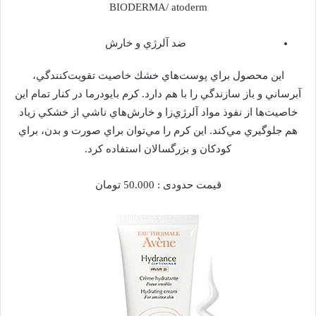
BIODERMA/ atoderm
ضد آلرژي و خارش
اين محصول براي پوست‌هاي خشك خاصيت تقويت‌كنندگي،
آبرساني و باز سازندگي را با هم دارد. كرم بايودرما در كنار تمام اين
خاصيت‌ها از نفوذ مواد آلرژي‌زا و خارش‌هاي ناشي از خشكي زياد
هم جلوگيري مي‌كند. اين كرم را مي‌توان براي صورت و بدن، براي
كودكان و بزرگسالان استفاده كرد.
قيمت حدودی : 50.000 تومان