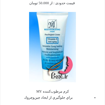
قيمت حدودی : از 50.000 تومان
كرم مرطوب‌كننده MY
براي جلوگيري از ايجاد چين‌و‌چروك