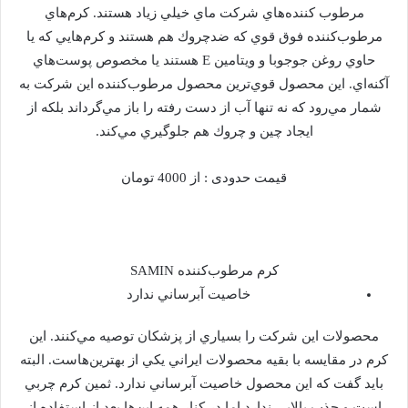
مرطوب كننده‌هاي شركت ماي خيلي زياد هستند. كرم‌هاي
مرطوب‌كننده فوق قوي كه ضد‌چروك هم هستند و كرم‌هايي كه يا
حاوي روغن جوجوبا و ويتامين E هستند يا مخصوص پوست‌هاي
آكنه‌اي. اين محصول قوي‌ترين محصول مرطوب‌كننده اين شركت به
شمار مي‌رود كه نه تنها آب از دست رفته را باز مي‌گرداند بلكه از
ايجاد چين و چروك هم جلوگيري مي‌كند.
قيمت حدودی : از 4000 تومان
كرم مرطوب‌كننده SAMIN
خاصيت آبرساني ندارد
محصولات اين شركت را بسياري از پزشكان توصيه مي‌كنند. اين
كرم در مقايسه با بقيه محصولات ايراني يكي از بهترين‌هاست. البته
بايد گفت كه اين محصول خاصيت آبرساني ندارد. ثمين كرم چربي
است و جذب بالايي ندارد اما در كنار همه اين‌ها بعد از استفاده از